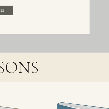
IES
SSONS