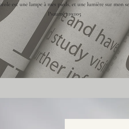
arole est une lampe à mes pieds, et une lumière sur mon se
Psaume 119:105