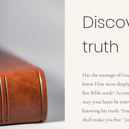
Disco
truth
Has the message of God 
know Him more deeply?
free Bible study! As yo
may your heart be rene
knowing his truth: “And
shall make you free.” J