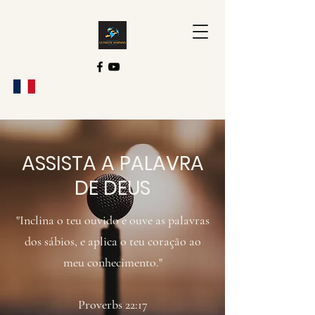
ASSISTA A PALAVRA
DE DEUS
"Inclina o teu ouvido e ouve as palavras
dos sábios, e aplica o teu coração ao
meu conhecimento."
Proverbs 22:17