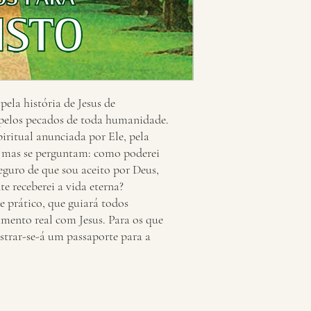
5 - Exceções: Livros ad
especiais podem estar su
devolução.
pela história de Jesus de
pelos pecados de toda humanidade.
piritual anunciada por Ele, pela
, mas se perguntam: como poderei
eguro de que sou aceito por Deus,
e receberei a vida eterna?
e prático, que guiará todos
mento real com Jesus. Para os que
strar-se-á um passaporte para a