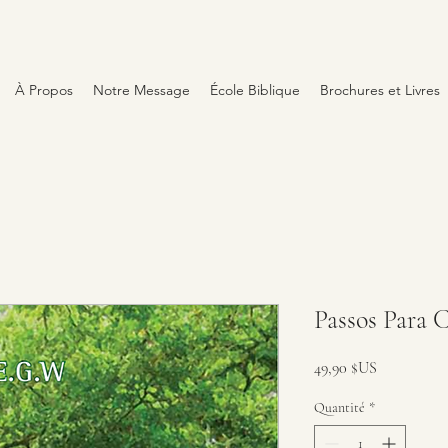
À Propos
Notre Message
École Biblique
Brochures et Livres
Passos Para C
Prix
49,90 $US
Quantité
*