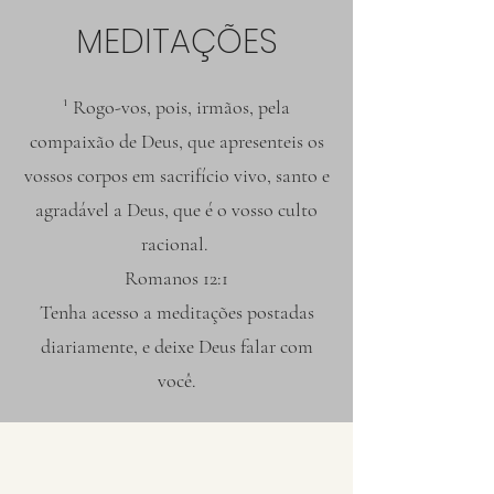
MEDITAÇÕES
¹ Rogo-vos, pois, irmãos, pela
compaixão de Deus, que apresenteis os
vossos corpos em sacrifício vivo, santo e
agradável a Deus, que é o vosso culto
racional.
Romanos 12:1
Tenha acesso a meditações postadas
diariamente, e deixe Deus falar com
você.