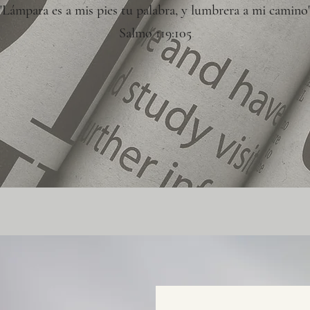
"Lámpara es a mis pies tu palabra, y lumbrera a mi camino
Salmo 119:105