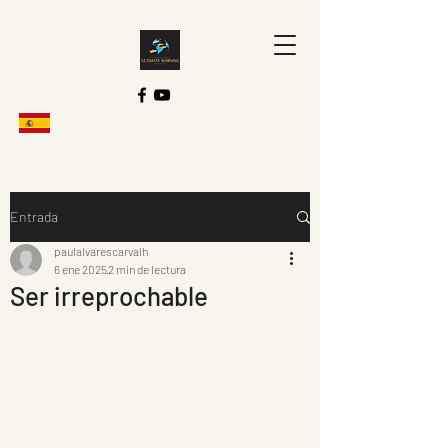
Entrada
paulalvarescarvalh
6 ene 2025
2 min de lectura
Ser irreprochable