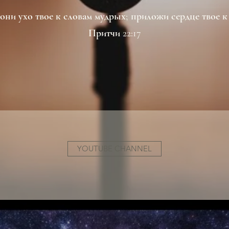
ни ухо твое к словам мудрых; приложи сердце твое к 
Притчи 22:17
YOUTUBE CHANNEL