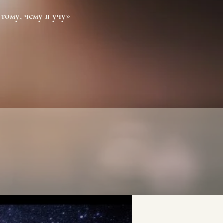
тому, чему я учу»