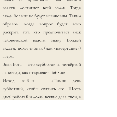
власти, достигнет всей земли. Тогда
люди больше не будут невиновны. Таким
образом, когда вопрос будет ясно
раскрыт, тот, кто предпочитает знак
человеческой власти знаку Божьей
власти, получит знак (или «начертание»)
зверя.
Знак Бога — это «суббота» из четвёртой
заповеди, как открывает Библия:
Исход 20:8–11 — «Помни день
субботний, чтобы святить его. Шесть
дней работай и делай всякие дела твои, а
день седьмой — суббота Господу, Богу
твоему: не делай в оный никакого дела