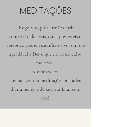
MEDITAÇÕES
¹ Rogo-vos, pois, irmãos, pela
compaixão de Deus, que apresenteis os
vossos corpos em sacrifício vivo, santo e
agradável a Deus, que é o vosso culto
racional.
Romanos 12:1
Tenha acesso a meditações postadas
diariamente, e deixe Deus falar com
você.