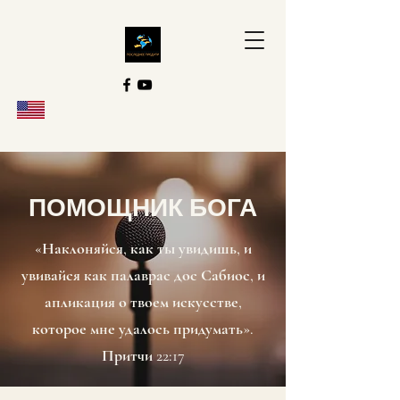
ПОМОЩНИК БОГА
«Наклоняйся, как ты увидишь, и
увивайся как палаврас дос Сабиос, и
апликация о твоем искусстве,
которое мне удалось придумать».
Притчи 22:17