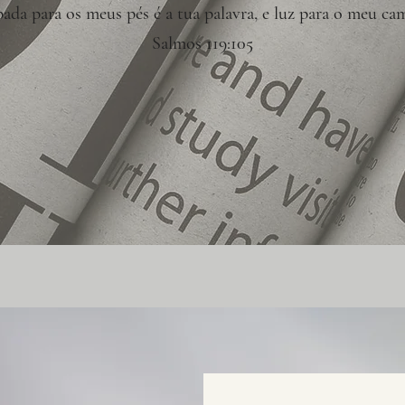
ada para os meus pés é a tua palavra, e luz para o meu ca
Salmos 119:105