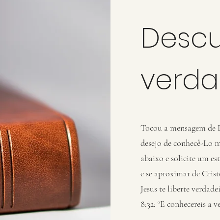
Descu
verd
Tocou a mensagem de D
desejo de conhecê-Lo 
abaixo e solicite um es
e se aproximar de Crist
Jesus te liberte verda
8:32: “E conhecereis a v