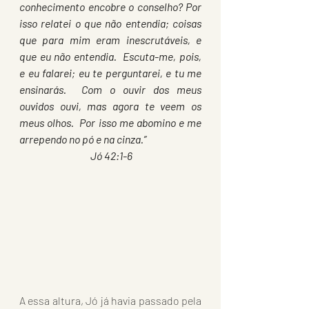
conhecimento encobre o conselho? Por 
isso relatei o que não entendia; coisas 
que para mim eram inescrutáveis, e 
que eu não entendia.  Escuta-me, pois, 
e eu falarei; eu te perguntarei, e tu me 
ensinarás.  Com o ouvir dos meus 
ouvidos ouvi, mas agora te veem os 
meus olhos.  Por isso me abomino e me 
arrependo no pó e na cinza.”
 Jó 42:1-6
A essa altura, Jó já havia passado pela 