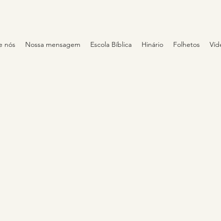
e nós
Nossa mensagem
Escola Bíblica
Hinário
Folhetos
Víd