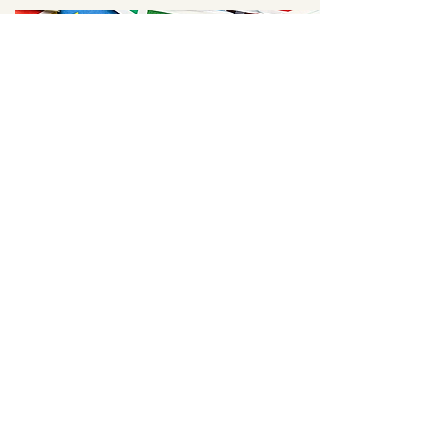
Materials in other languages
Access the word of God in 17 of the
most spoken languages
Open
यह सामग्री आपको निःशुल्क दी गई