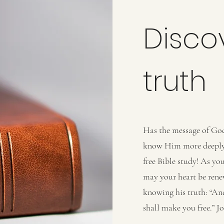
Disco
truth
Has the message of God 
know Him more deeply?
free Bible study! As yo
may your heart be rene
knowing his truth: “And
shall make you free.” J