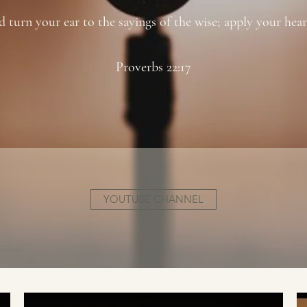
d turn your ear to the sayings of the wise; apply your hear
Proverbs 22:17
YOUTUBE CHANNEL