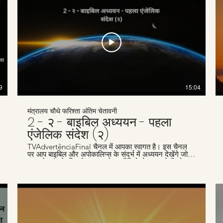
9
15:04
मंत्रालय चौथे फरिश्ता अंतिम चेतावनी
2 - २ - बाइबिल अध्ययन - पहला
एंजेलिक संदेश (२)
TVAdvertênciaFinal चैनल में आपका स्वागत है। इस चैनल
पर आप बाइबिल और अपोकालिप्स के संदर्भ में अध्ययन देखेंगे जो
समय के अंत के लिए है। हम हफ्तेवार वीडियो पोस्ट करते हैं जो
लोगों जैसे आपकी मदद के लिए हैं, जो ईसा के दूसरे आगमन के लिए
तैयारी कर रहे हैं। हमारी वेबसाइट
www.advertenciafinal.com का दौरा ज़रूर करें।