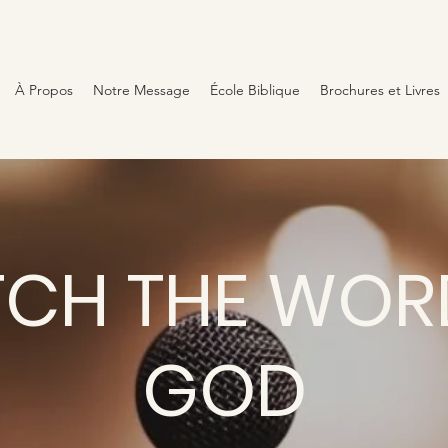
À Propos
Notre Message
École Biblique
Brochures et Livres
CH THE WOR
GOD