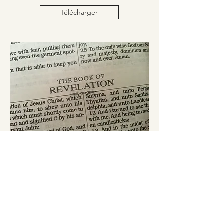
Télécharger
École biblique
聖書学校
Télécharger