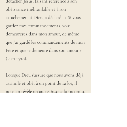
détacher. Jésus, faisant référence à son
obéissance inébranlable et à son
attachement à Dieu, a déclaré : « Si vous
gardez mes commandements, vous
demeurerez dans mon amour, de même
que j'ai gardé les commandements de mon
Père et que je demeure dans son amour »
(Jean 15:10).
Lorsque Dieu s'assure que nous avons déjà
assimilé et obéi à un point de sa loi, il
nous en révèle un autre, jusque-là inconnu.
Il suit ainsi un processus qui consiste à
nous convaincre et à nous donner la force
d'obéir. Ce processus s'appelle la «
sanctification ». Nous sommes sanctifiés