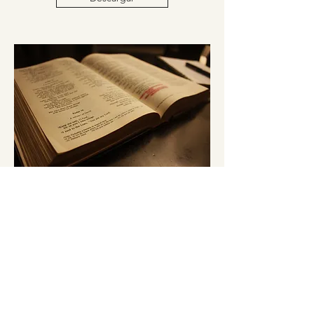
Escuela bíblica
İncil okulu
Descargar