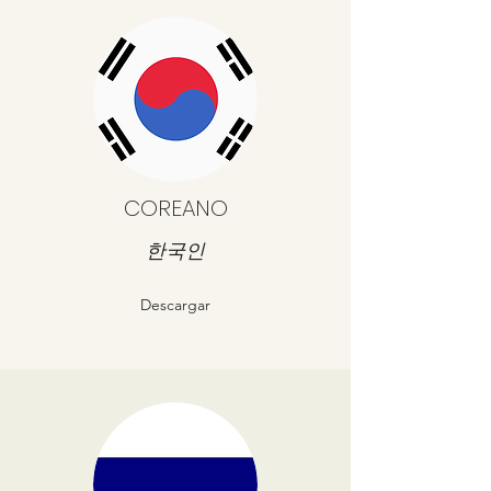
COREANO
한국인
Descargar