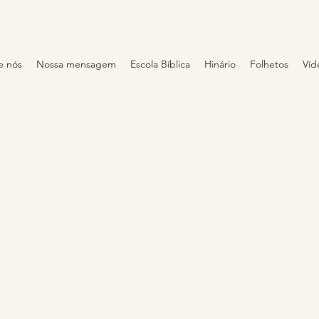
e nós
Nossa mensagem
Escola Bíblica
Hinário
Folhetos
Víd