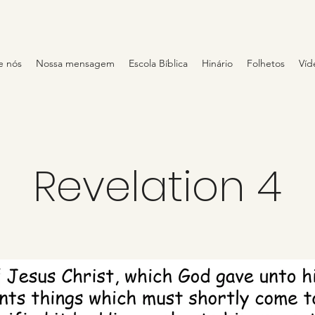
e nós
Nossa mensagem
Escola Bíblica
Hinário
Folhetos
Víd
Revelation 4