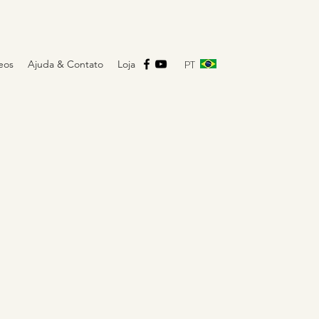
PT
eos
Ajuda & Contato
Loja
F