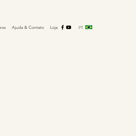
PT
eos
Ajuda & Contato
Loja
F