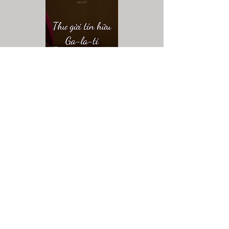
Trường Kinh Thánh - Thư gửi
tín hữu Ga-la-ti
Baixar