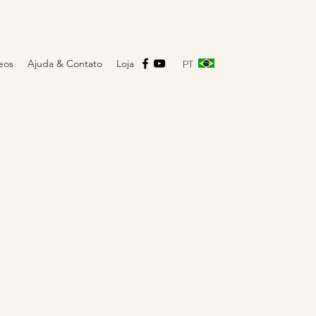
PT
eos
Ajuda & Contato
Loja
F