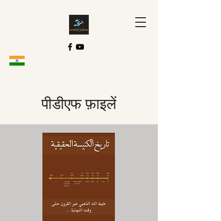
पीडीएफ फ़ाइलें