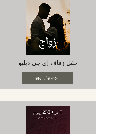
حفل زفاف إي جي دبليو
डाउनलोड करना