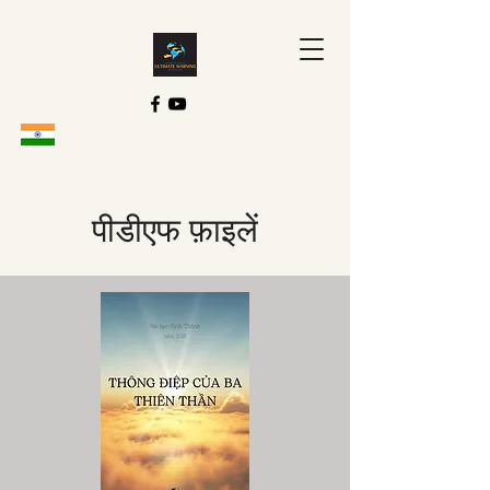
पीडीएफ फ़ाइलें