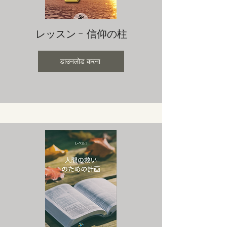
レッスン - 信仰の柱
डाउनलोड करना