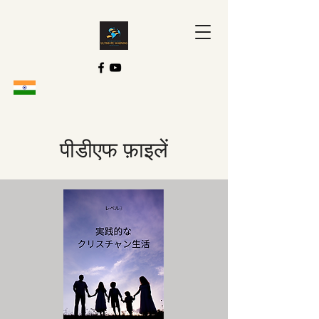
पीडीएफ फ़ाइलें