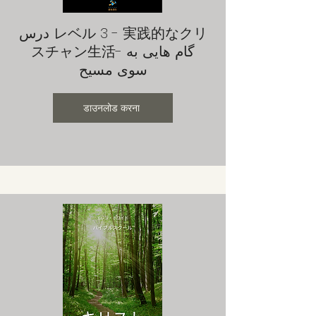
درس レベル 3 - 実践的なクリ
スチャン生活- گام هایی به
سوی مسیح
डाउनलोड करना