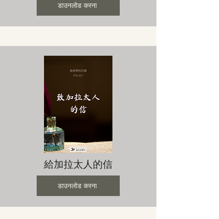
डाउनलोड करना
給加拉太人的信
डाउनलोड करना