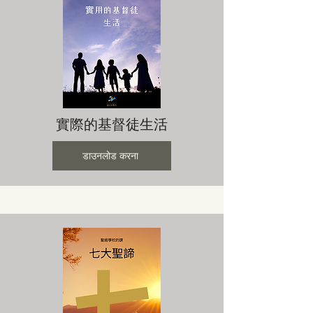
實際的基督徒生活
डाउनलोड करना