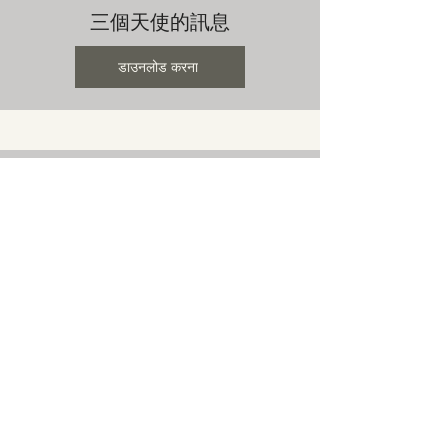
三個天使的訊息
डाउनलोड करना
指導和進行聖經研究的一般準則
डाउनलोड करना