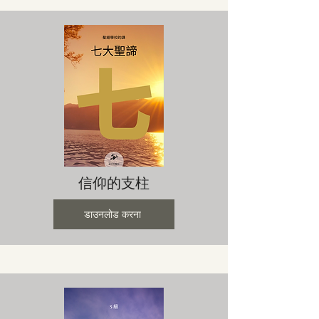
信仰的支柱
डाउनलोड करना