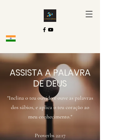
ASSISTA A PALAVRA
DE DEUS
"Inclina o teu ouvido e ouve as palavras
dos sábios, e aplica o teu coração ao
meu conhecimento."
Proverbs 22:17