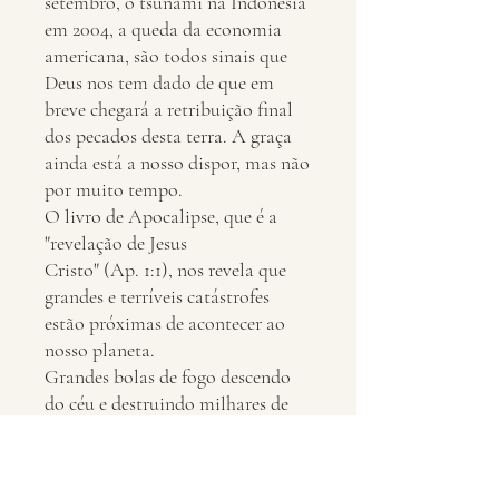
setembro, o tsunami na Indonésia
em 2004, a queda da economia
americana, são todos sinais que
Deus nos tem dado de que em
breve chegará a retribuição final
dos pecados desta terra. A graça
ainda está a nosso dispor, mas não
por muito tempo.
O livro de Apocalipse, que é a
"revelação de Jesus
Cristo" (Ap. 1:1), nos revela que
grandes e terríveis catástrofes
estão próximas de acontecer ao
nosso planeta.
Grandes bolas de fogo descendo
do céu e destruindo milhares de
cidades, o mar transpondo os seus
limites, o surgimento do
anticristo, as grandes operações do