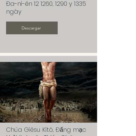
Đa-ni-ên 12 1260, 1290 y 1335
ngày
Descargar
Chúa Giêsu Kitô, Đấng mạc