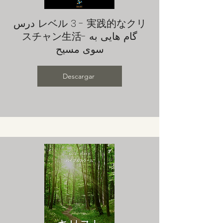
درس レベル 3 - 実践的なクリ
スチャン生活- گام هایی به
سوی مسیح
Descargar